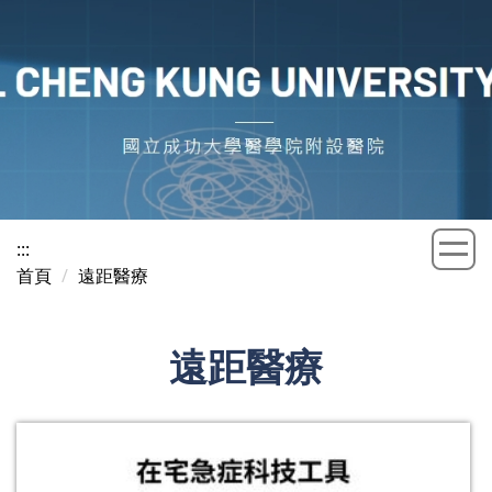
跳
到
主
要
內
容
區
:::
首頁
遠距醫療
遠距醫療