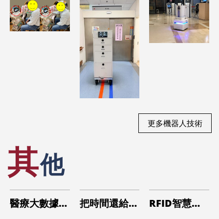
器人
更多機器人技術
其
他
醫療大數據研
把時間還給醫
RFID智慧財
於
究的加速器：
療：智慧醫療
產點班系統於