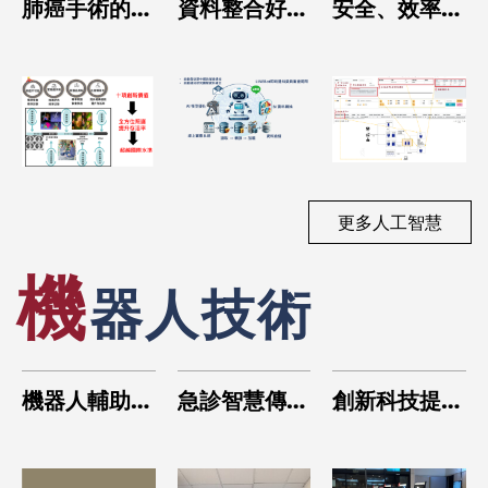
一
肺癌手術的精
資料整合好
安全、效率一
S
準治療：微創
流程自動跑
鍵搞定：RIS
導
中的微創
運用商業智慧
系統智慧化導
與流程自動化
入成果
提升IRB審查
效能
更多人工智慧
機
器人技術
升
機器人輔助衛
急診智慧傳送
創新科技提升
人
教與共享決策
機器人
醫療防疫：人
動
應用
流管控之自動
機
化環境消毒機