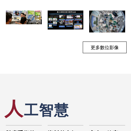
3D影像於外
創新實踐榮獲
科之應用
第25屆台灣
國家醫療品質
獎金獎
更多數位影像
人
工智慧