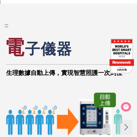
大）的強大實力，致
力於整合豐富的醫學
研究資源和跨學科領
:::
域，擴大智慧醫療的
電
國際知名度和影響
子儀器
力。創新。
生理數據自動上傳，實現智慧照護一次到位
更多智慧醫療