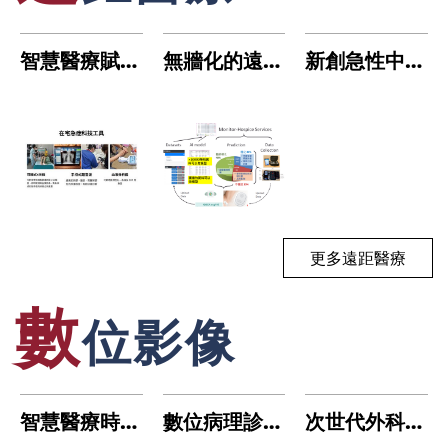
風
智慧醫療賦能
無牆化的遠距
新創急性中風
在宅急症照
醫療照護新模
轉診平台 加
治
護：成大醫院
式-建構多元
強區域中風治
進
的科技整合與
感測融合之智
療連結與促進
護
居家照護實踐
慧安寧照護服
中風轉診照護
務
品質
更多遠距醫療
數
位影像
手
智慧醫療時
數位病理診斷
次世代外科手
代：人工智慧
及應用系統的
術及照顧