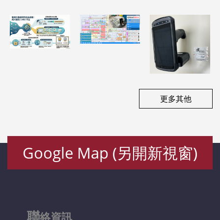
理
成大醫院病歷
下的急診工作
醫療設備管理
資料整合平台
革新
之應用
（CARD）
更多其他
Google Map (另開新視窗)
聯
絡資訊